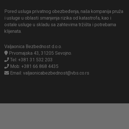
Pored usluga privatnog obezbeđenja, naša kompanija pruža
i usluge u oblasti smanjenja rizika od katastrofa, kao i
ostale usluge u skladu sa zahtevima tržišta i potrebama
klijenata.
Valjaonica Bezbednost d.o.o.
Prvomajska 43, 31205 Sevojno.
Tel:
+381 31 532 203
Mob:
+381 66 868 4435
Email:
valjaonicabezbednost@vbs.co.rs