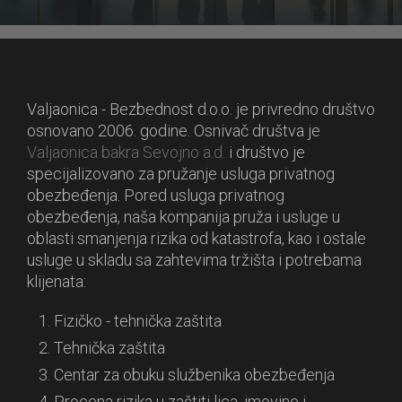
Valjaonica - Bezbednost d.o.o. je privredno društvo
osnovano 2006. godine. Osnivač društva je
Valjaonica bakra Sevojno a.d.
i društvo je
specijalizovano za pružanje usluga privatnog
obezbeđenja. Pored usluga privatnog
obezbeđenja, naša kompanija pruža i usluge u
oblasti smanjenja rizika od katastrofa, kao i ostale
usluge u skladu sa zahtevima tržišta i potrebama
klijenata:
Fizičko - tehnička zaštita
Tehnička zaštita
Centar za obuku službenika obezbeđenja
Procena rizika u zaštiti lica, imovine i