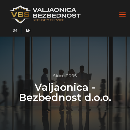
tog
nav
SR
EN
Since 2006
Valjaonica -
Bezbednost d.o.o.